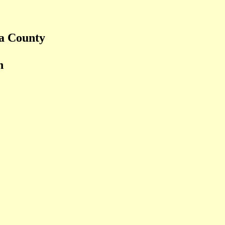
ga County
n