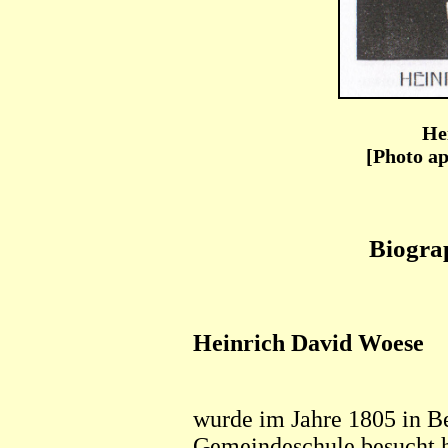
He
[Photo ap
Biogra
Heinrich David Woese
wurde im Jahre 1805 in B
Gemeindeschule besucht h