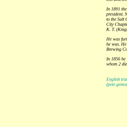
In 1891 the
president. 
to the Salt
City Chapt
K. T. (Knig
He was furt
he was. He 
Brewing Co.
In 1856 he
whom 2 died
English tra
(pete.gene