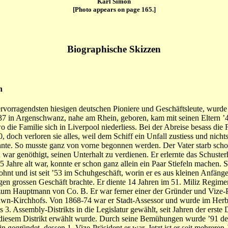
Karl Simon
[Photo appears on page 165.]
Biographische Skizzen
n
ervorragendsten hiesigen deutschen Pioniere und Geschäftsleute, wurde
37 in Argenschwanz, nahe am Rhein, geboren, kam mit seinen Eltern ’
 die Familie sich in Liverpool niederliess. Bei der Abreise besass die 
, doch verloren sie alles, weil dem Schiff ein Unfall zustiess und nichts
nte. So musste ganz von vorne begonnen werden. Der Vater starb sch
war genöthigt, seinen Unterhalt zu verdienen. Er erlernte das Schust
15 Jahre alt war, konnte er schon ganz allein ein Paar Stiefeln machen. S
ohnt und ist seit ’53 im Schuhgeschäft, worin er es aus kleinen Anfän
en grossen Geschäft brachte. Er diente 14 Jahren im 51. Miliz Regime
 zum Hauptmann von Co. B. Er war ferner einer der Gründer und Vize-P
wn-Kirchhofs. Von 1868-74 war er Stadt-Assessor und wurde im Herbs
es 3. Assembly-Distrikts in die Legislatur gewählt, seit Jahren der erste
 diesem Distrikt erwählt wurde. Durch seine Bemühungen wurde ’91 de
in gegründet, dessen 1. Vize-Präsident er war. Jetzt ist er seit mehreren