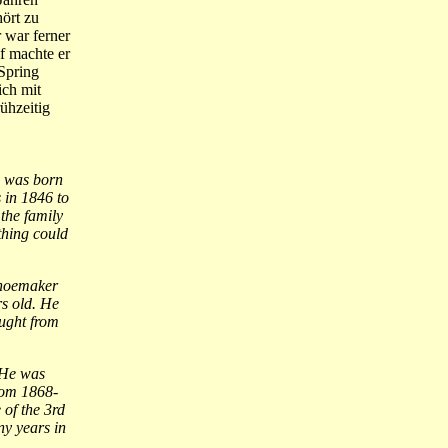
hört zu
 war ferner
f machte er
Spring
ich mit
ühzeitig
n was born
 in 1846 to
 the family
thing could
shoemaker
rs old. He
ought from
 He was
rom 1868-
 of the 3rd
ny years in