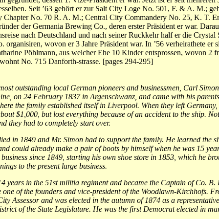
esselben. Seit ’63 gehört er zur Salt City Loge No. 501, F. & A. M.; ge
ty Chapter No. 70 R. A. M.; Central City Commandery No. 25, K. T. Er
ründer der Germania Brewing Co., deren erster Präsident er war. Darau
sreise nach Deutschland und nach seiner Ruckkehr half er die Crystal 
 organisiren, wovon er 3 Jahre Präsident war. In ’56 verheirathete er s
atharine Pöhlmann, aus welcher Ehe 10 Kinder entsprossen, wovon 2 fr
 wohnt No. 715 Danforth-strasse. [pages 294-295]
 most outstanding local German pioneers and businessmen, Carl Simo
ine, on 24 February 1837 in Argenschwanz, and came with his parents
ere the family established itself in Liverpool. When they left Germany,
bout $1,000, but lost everything because of an accident to the ship. No
nd they had to completely start over.
died in 1849 and Mr. Simon had to support the family. He learned the 
and could already make a pair of boots by himself when he was 15 yea
 business since 1849, starting his own shoe store in 1853, which he br
nings to the present large business.
4 years in the 51st militia regiment and became the Captain of Co. B.
 one of the founders and vice-president of the Woodlawn-Kirchhofs. F
ity Assessor and was elected in the autumn of 1874 as a representative
strict of the State Legislature. He was the first Democrat elected in ma