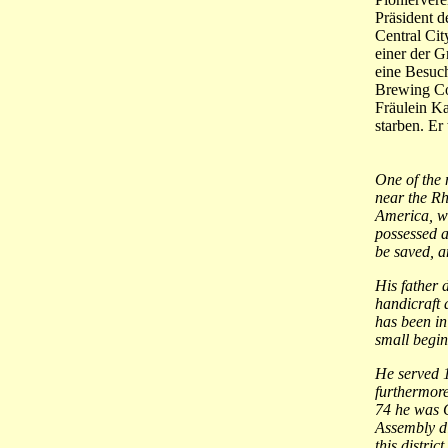
Präsident d
Central Ci
einer der G
eine Besuch
Brewing Co.
Fräulein K
starben. Er
One of the
near the Rh
America, wh
possessed a
be saved, a
His father 
handicraft 
has been in
small begin
He served 1
furthermore
74 he was C
Assembly di
this district.