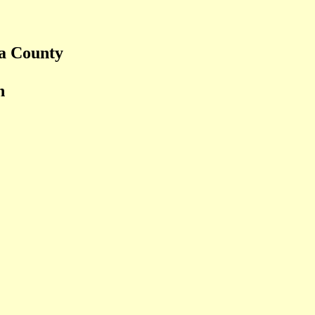
ga County
n