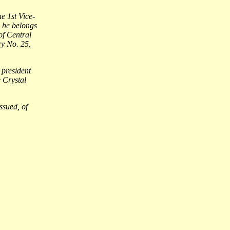
e 1st Vice-
3 he belongs
of Central
y No. 25,
 president
 Crystal
ssued, of