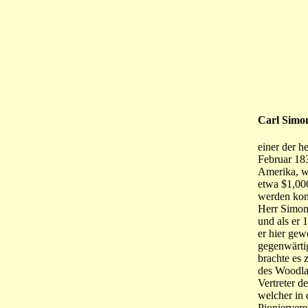
Carl Simo
einer der h
Februar 18
Amerika, wo
etwa $1,000
werden kon
Herr Simon 
und als er 
er hier gew
gegenwärtig
brachte es
des Woodla
Vertreter d
welcher in
Pioniervere