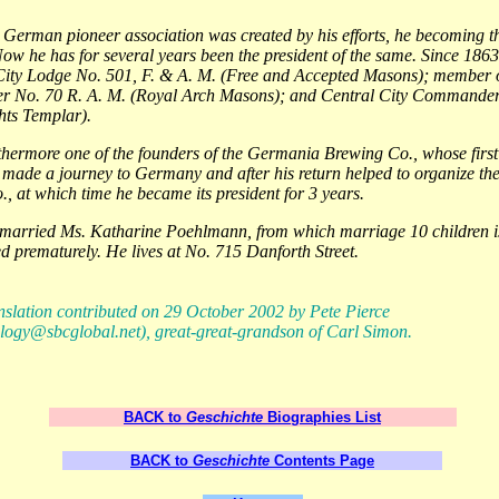
 German pioneer association was created by his efforts, he becoming th
Now he has for several years been the president of the same. Since 186
 City Lodge No. 501, F. & A. M. (Free and Accepted Masons); member 
er No. 70 R. A. M. (Royal Arch Masons); and Central City Commander
hts Templar).
hermore one of the founders of the Germania Brewing Co., whose first
made a journey to Germany and after his return helped to organize the
, at which time he became its president for 3 years.
 married Ms. Katharine Poehlmann, from which marriage 10 children i
 prematurely. He lives at No. 715 Danforth Street.
nslation contributed on 29 October 2002 by Pete Pierce
alogy
@sbcgloba
l.net), great-great-grandson of Carl Simon.
BACK to
Geschichte
Biographies List
BACK to
Geschichte
Contents Page