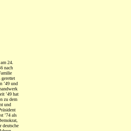
 am 24.
46 nach
Familie
 gerettet
on ’49 und
erhandwerk
eit ’49 hat
gen zu dem
nt und
räsident
t ’74 als
 Demokrat,
r deutsche
 Jahren