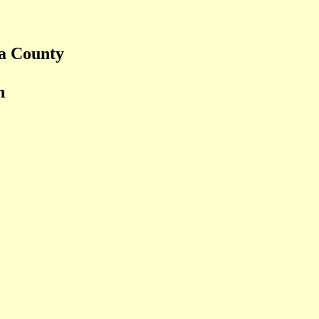
ga County
n