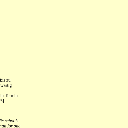
bis zu
nwärtig
min Termin
85]
ic schools
sman for one