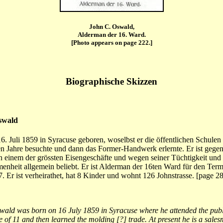
John C. Oswald,
Alderman der 16. Ward.
[Photo appears on page 222.]
Biographische Skizzen
swald
. Juli 1859 in Syracuse geboren, woselbst er die öffentlichen Schulen 
n Jahre besuchte und dann das Former-Handwerk erlernte. Er ist gege
n einem der grössten Eisengeschäfte und wegen seiner Tüchtigkeit und
nheit allgemein beliebt. Er ist Alderman der 16ten Ward für den Ter
97. Er ist verheirathet, hat 8 Kinder und wohnt 126 Johnstrasse. [page 2
wald was born on 16 July 1859 in Syracuse where he attended the publ
ge of 11 and then learned the molding [?] trade. At present he is a sale