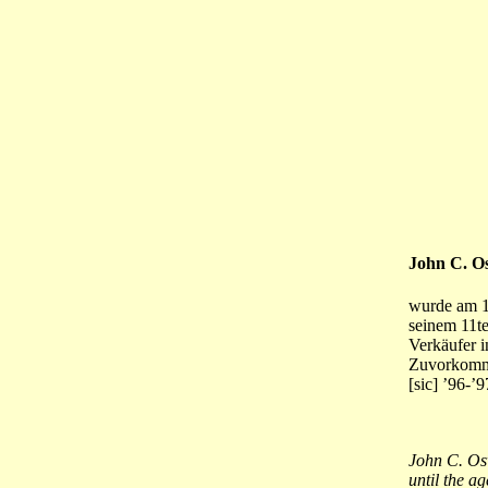
John C. O
wurde am 16
seinem 11te
Verkäufer i
Zuvorkomme
[sic] ’96-’
John C. Os
until the a