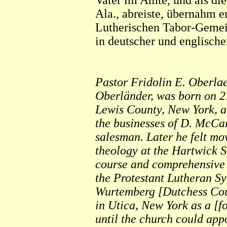
Vater im Amte, und als di
Ala., abreiste, übernahm e
Lutherischen Tabor-Gemein
in deutscher und englische
Pastor Fridolin E. Oberlaen
Oberländer, was born on 2
Lewis County, New York, a
the businesses of D. McCa
salesman. Later he felt mo
theology at the Hartwick S
course and comprehensive
the Protestant Lutheran S
Wurtemberg [Dutchess Cou
in Utica, New York as a [f
until the church could app