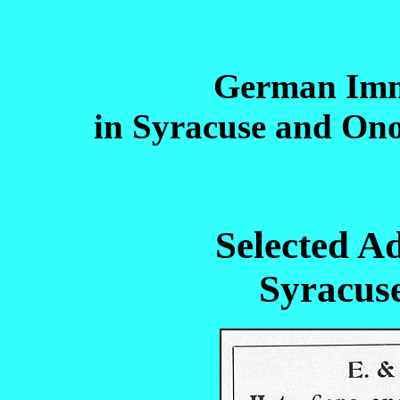
German Imm
in Syracuse and On
Selected A
Syracus