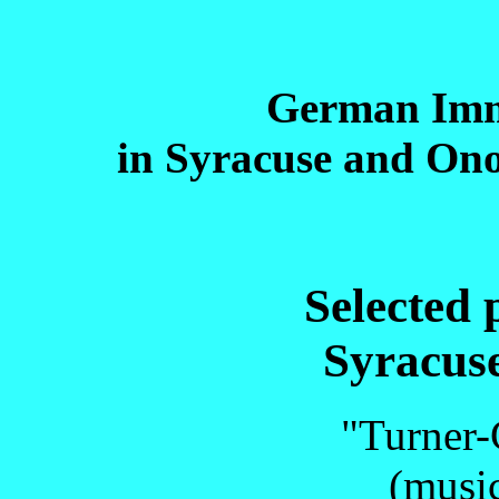
German Imm
in Syracuse and On
Selected 
Syracus
"Turner-
(music